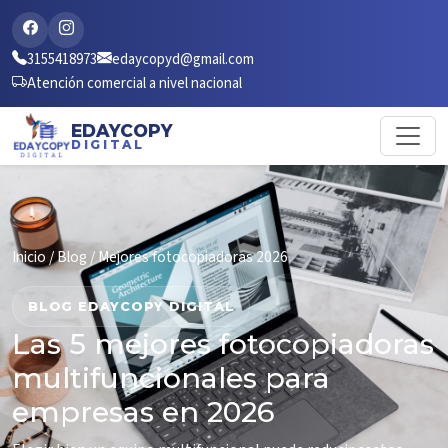
3155418973
edaycopyd@gmail.com
Atención comercial a nivel nacional
EDAYCOPY
DIGITAL
Inicio
/
Blog
/ Mejores fotocopiadoras 2026
BLOG EDAYCOPY DIGITAL
Las 5 mejores fotocopiadoras
multifuncionales para
empresas en 2026