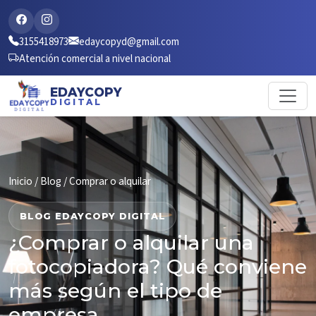
3155418973
edaycopyd@gmail.com
Atención comercial a nivel nacional
EDAYCOPY
DIGITAL
Inicio
/
Blog
/ Comprar o alquilar
BLOG EDAYCOPY DIGITAL
¿Comprar o alquilar una
fotocopiadora? Qué conviene
más según el tipo de
empresa